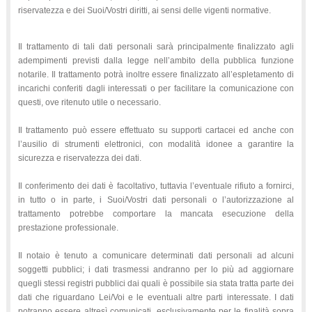
riservatezza e dei Suoi/Vostri diritti, ai sensi delle vigenti normative.
Il trattamento di tali dati personali sarà principalmente finalizzato agli
adempimenti previsti dalla legge nell’ambito della pubblica funzione
notarile. Il trattamento potrà inoltre essere finalizzato all’espletamento di
incarichi conferiti dagli interessati o per facilitare la comunicazione con
questi, ove ritenuto utile o necessario.
Il trattamento può essere effettuato su supporti cartacei ed anche con
l’ausilio di strumenti elettronici, con modalità idonee a garantire la
sicurezza e riservatezza dei dati.
Il conferimento dei dati è facoltativo, tuttavia l’eventuale rifiuto a fornirci,
in tutto o in parte, i Suoi/Vostri dati personali o l’autorizzazione al
trattamento potrebbe comportare la mancata esecuzione della
prestazione professionale.
Il notaio è tenuto a comunicare determinati dati personali ad alcuni
soggetti pubblici; i dati trasmessi andranno per lo più ad aggiornare
quegli stessi registri pubblici dai quali è possibile sia stata tratta parte dei
dati che riguardano Lei/Voi e le eventuali altre parti interessate. I dati
potranno essere altresì comunicati, esclusivamente per le finalità sopra