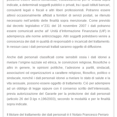
indicate, a determinati soggetti pubblici o privati, tra i quali istituti bancari,
consulenti legali o fiscali e altri liberi professionisti. Potranno essere
altresì occasionalmente affidati a fornitori di servizi postali, se ritenuto
necessario nell’ambito delle finalità sopra menzionate. Come previsto
dal decreto legislativo n°231 del 16 novembre 2007 i dati potranno
essere comunicati anche all’ Unità d’Informazione Finanziaria (UIF) in
adempienza alle norme antiriciclaggio. Altri soggetti potrebbero venire a
conoscenza dei dati in qualità di responsabili o incaricati del trattamento.
In nessun caso i dati personali trattati saranno oggetto di diffusione.
Anche dati personali classificati come sensibili ossia i dati idonei a
rivelare l’origine razziale ed etnica, le convinzioni religiose, filosofiche o
altro in genere, le opinioni politiche, l’adesione a partiti, sindacati,
associazioni od organizzazioni a carattere religioso, filosofico, politico o
sindacale, nonché i dati personali idonei a rivelare lo stato di salute e la
vita sessuale, possono essere oggetto di trattamento. Ciò per adempiere
ad un obbligo di legge oppure con il consenso scritto dell’interessato,
previa autorizzazione del Garante per la protezione dei dati personali
(articolo 26 del D.lgs n.196/2003), secondo le modalità e per le finalità
sopra indicate.
Il titolare del trattamento dei dati personali è il Notaio Francesco Ferraro