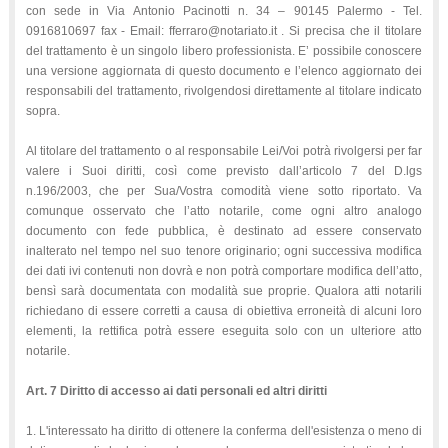
con sede in Via Antonio Pacinotti n. 34 – 90145 Palermo - Tel.
0916810697 fax - Email: fferraro@notariato.it . Si precisa che il titolare
del trattamento è un singolo libero professionista. E’ possibile conoscere
una versione aggiornata di questo documento e l’elenco aggiornato dei
responsabili del trattamento, rivolgendosi direttamente al titolare indicato
sopra.
Al titolare del trattamento o al responsabile Lei/Voi potrà rivolgersi per far
valere i Suoi diritti, così come previsto dall’articolo 7 del D.lgs
n.196/2003, che per Sua/Vostra comodità viene sotto riportato. Va
comunque osservato che l’atto notarile, come ogni altro analogo
documento con fede pubblica, è destinato ad essere conservato
inalterato nel tempo nel suo tenore originario; ogni successiva modifica
dei dati ivi contenuti non dovrà e non potrà comportare modifica dell’atto,
bensì sarà documentata con modalità sue proprie. Qualora atti notarili
richiedano di essere corretti a causa di obiettiva erroneità di alcuni loro
elementi, la rettifica potrà essere eseguita solo con un ulteriore atto
notarile.
Art. 7 Diritto di accesso ai dati personali ed altri diritti
1. L'interessato ha diritto di ottenere la conferma dell'esistenza o meno di